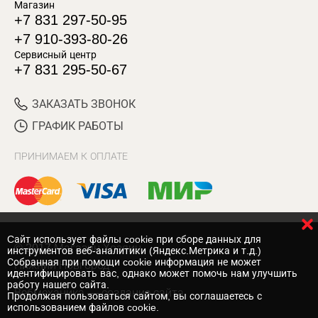
Магазин
+7 831 297-50-95
+7 910-393-80-26
Сервисный центр
+7 831 295-50-67
ЗАКАЗАТЬ ЗВОНОК
ГРАФИК РАБОТЫ
ПРИНИМАЕМ К ОПЛАТЕ
Cайт использует файлы cookie при сборе данных для
© 2017 Магазин Хозяин
инструментов веб-аналитики (Яндекс.Метрика и т.д.)
Собранная при помощи cookie информация не может
Нижний Новгород
идентифицировать вас, однако может помочь нам улучшить
работу нашего сайта.
Вебмеханика
— создание сайта
Продолжая пользоваться сайтом, вы соглашаетесь с
использованием файлов cookie.