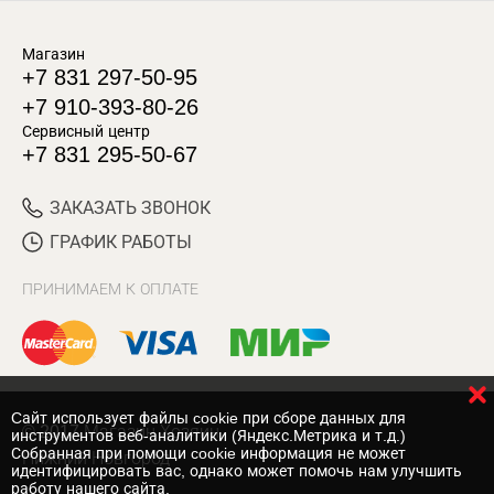
Магазин
+7 831 297-50-95
+7 910-393-80-26
Сервисный центр
+7 831 295-50-67
ЗАКАЗАТЬ ЗВОНОК
ГРАФИК РАБОТЫ
ПРИНИМАЕМ К ОПЛАТЕ
Cайт использует файлы cookie при сборе данных для
© 2017 Магазин Хозяин
инструментов веб-аналитики (Яндекс.Метрика и т.д.)
Собранная при помощи cookie информация не может
Нижний Новгород
идентифицировать вас, однако может помочь нам улучшить
работу нашего сайта.