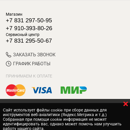
Магазин
+7 831 297-50-95
+7 910-393-80-26
Сервисный центр
+7 831 295-50-67
ЗАКАЗАТЬ ЗВОНОК
ГРАФИК РАБОТЫ
ПРИНИМАЕМ К ОПЛАТЕ
Cайт использует файлы cookie при сборе данных для
© 2017 Магазин Хозяин
инструментов веб-аналитики (Яндекс.Метрика и т.д.)
Собранная при помощи cookie информация не может
Нижний Новгород
идентифицировать вас, однако может помочь нам улучшить
работу нашего сайта.