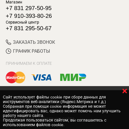
Магазин
+7 831 297-50-95
+7 910-393-80-26
Сервисный центр
+7 831 295-50-67
ЗАКАЗАТЬ ЗВОНОК
ГРАФИК РАБОТЫ
ПРИНИМАЕМ К ОПЛАТЕ
Cайт использует файлы cookie при сборе данных для
© 2017 Магазин Хозяин
инструментов веб-аналитики (Яндекс.Метрика и т.д.)
Собранная при помощи cookie информация не может
Нижний Новгород
идентифицировать вас, однако может помочь нам улучшить
работу нашего сайта.
Вебмеханика
— создание сайта
Продолжая пользоваться сайтом, вы соглашаетесь с
использованием файлов cookie.