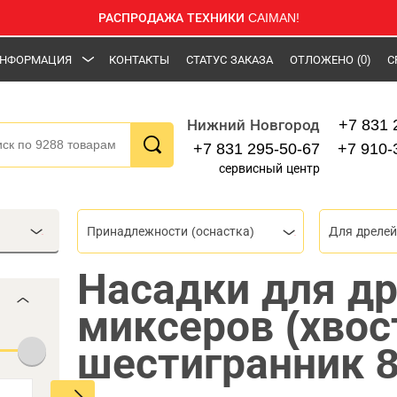
РАСПРОДАЖА ТЕХНИКИ CAIMAN!
НФОРМАЦИЯ
КОНТАКТЫ
СТАТУС ЗАКАЗА
ОТЛОЖЕНО
(0)
С
+7 831 
Нижний Новгород
+7 831 295-50-67
+7 910-
сервисный центр
Принадлежности (оснастка)
Для дрелей
Насадки для др
миксеров (хвос
шестигранник 