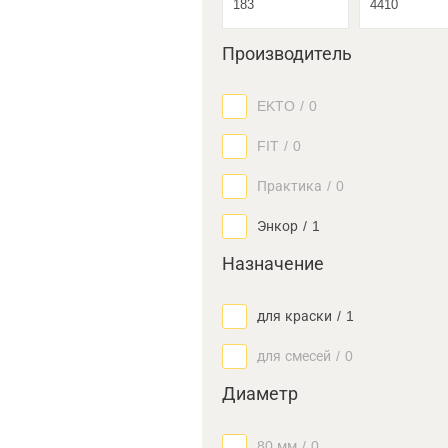
Производитель
EKTO
/
0
FIT
/
0
Практика
/
0
Энкор
/
1
Назначение
для краски
/
1
для смесей
/
0
Диаметр
80 мм
/
0