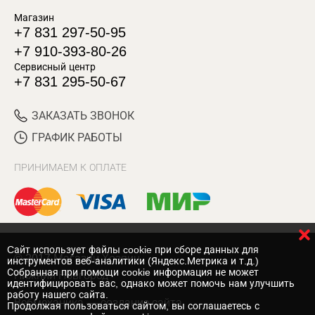
Магазин
+7 831 297-50-95
+7 910-393-80-26
Сервисный центр
+7 831 295-50-67
ЗАКАЗАТЬ ЗВОНОК
ГРАФИК РАБОТЫ
ПРИНИМАЕМ К ОПЛАТЕ
Cайт использует файлы cookie при сборе данных для
© 2017 Магазин Хозяин
инструментов веб-аналитики (Яндекс.Метрика и т.д.)
Собранная при помощи cookie информация не может
Нижний Новгород
идентифицировать вас, однако может помочь нам улучшить
работу нашего сайта.
Вебмеханика
— создание сайта
Продолжая пользоваться сайтом, вы соглашаетесь с