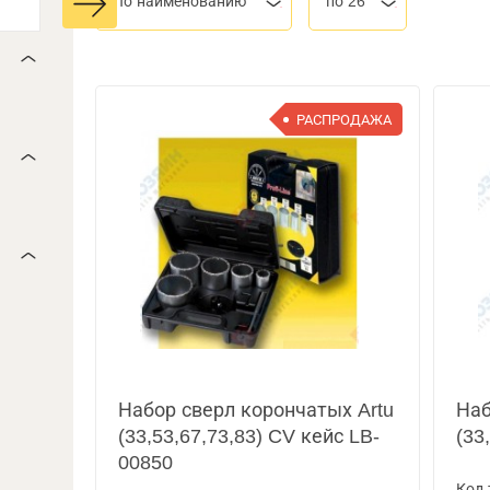
По наименованию
по 26
РАСПРОДАЖА
Набор сверл корончатых Artu
Наб
(33,53,67,73,83) CV кейс LB-
(33
00850
Код 