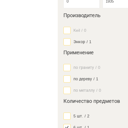
Производитель
Keil
/
0
Энкор
/
1
Применение
по граниту
/
0
по дереву
/
1
по металлу
/
0
Количество предметов
5 шт.
/
2
6 шт.
/
1