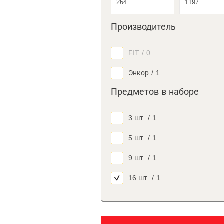
Производитель
FIT
/
0
Энкор
/
1
Предметов в наборе
3 шт.
/
1
5 шт.
/
1
9 шт.
/
1
16 шт.
/
1