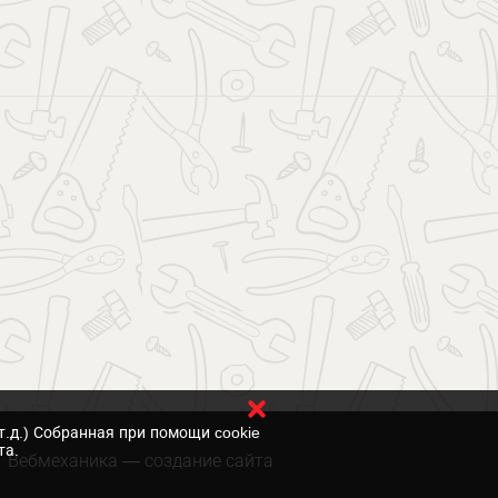
т.д.) Собранная при помощи cookie
та.
Вебмеханика
— создание сайта