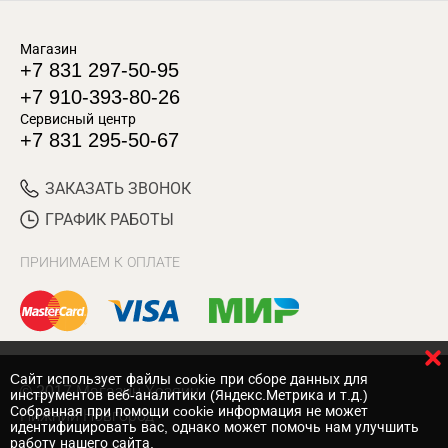
Магазин
+7 831 297-50-95
+7 910-393-80-26
Сервисный центр
+7 831 295-50-67
ЗАКАЗАТЬ ЗВОНОК
ГРАФИК РАБОТЫ
ПРИНИМАЕМ К ОПЛАТЕ
Cайт использует файлы cookie при сборе данных для
© 2017 Магазин Хозяин
инструментов веб-аналитики (Яндекс.Метрика и т.д.)
Собранная при помощи cookie информация не может
Нижний Новгород
идентифицировать вас, однако может помочь нам улучшить
работу нашего сайта.