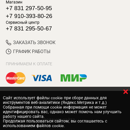
Магазин
+7 831 297-50-95
+7 910-393-80-26
Сервисный центр
+7 831 295-50-67
ЗАКАЗАТЬ ЗВОНОК
ГРАФИК РАБОТЫ
ПРИНИМАЕМ К ОПЛАТЕ
Cайт использует файлы cookie при сборе данных для
© 2017 Магазин Хозяин
инструментов веб-аналитики (Яндекс.Метрика и т.д.)
Собранная при помощи cookie информация не может
Нижний Новгород
идентифицировать вас, однако может помочь нам улучшить
работу нашего сайта.
Вебмеханика
— создание сайта
Продолжая пользоваться сайтом, вы соглашаетесь с
использованием файлов cookie.