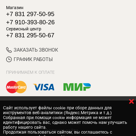
Магазин
+7 831 297-50-95
+7 910-393-80-26
Сервисный центр
+7 831 295-50-67
ЗАКАЗАТЬ ЗВОНОК
ГРАФИК РАБОТЫ
ПРИНИМАЕМ К ОПЛАТЕ
Cайт использует файлы cookie при сборе данных для
© 2017 Магазин Хозяин
инструментов веб-аналитики (Яндекс.Метрика и т.д.)
Собранная при помощи cookie информация не может
Нижний Новгород
идентифицировать вас, однако может помочь нам улучшить
работу нашего сайта.
Вебмеханика
— создание сайта
Продолжая пользоваться сайтом, вы соглашаетесь с