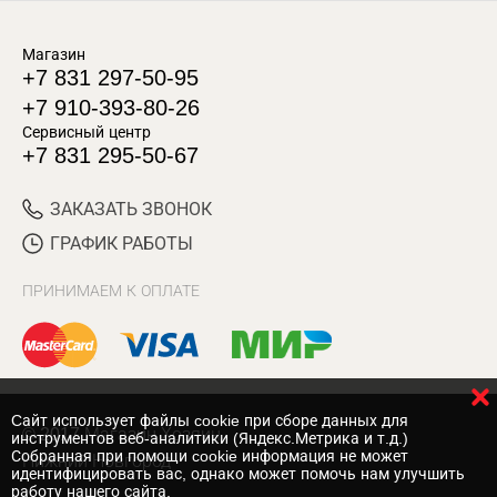
Магазин
+7 831 297-50-95
+7 910-393-80-26
Сервисный центр
+7 831 295-50-67
ЗАКАЗАТЬ ЗВОНОК
ГРАФИК РАБОТЫ
ПРИНИМАЕМ К ОПЛАТЕ
Cайт использует файлы cookie при сборе данных для
© 2017 Магазин Хозяин
инструментов веб-аналитики (Яндекс.Метрика и т.д.)
Собранная при помощи cookie информация не может
Нижний Новгород
идентифицировать вас, однако может помочь нам улучшить
работу нашего сайта.