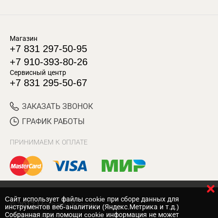
Магазин
+7 831 297-50-95
+7 910-393-80-26
Сервисный центр
+7 831 295-50-67
ЗАКАЗАТЬ ЗВОНОК
ГРАФИК РАБОТЫ
ПРИНИМАЕМ К ОПЛАТЕ
Cайт использует файлы cookie при сборе данных для
© 2017 Магазин Хозяин
инструментов веб-аналитики (Яндекс.Метрика и т.д.)
Собранная при помощи cookie информация не может
Нижний Новгород