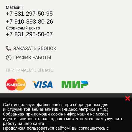
Магазин
+7 831 297-50-95
+7 910-393-80-26
Сервисный центр
+7 831 295-50-67
ЗАКАЗАТЬ ЗВОНОК
ГРАФИК РАБОТЫ
ПРИНИМАЕМ К ОПЛАТЕ
Cайт использует файлы cookie при сборе данных для
© 2017 Магазин Хозяин
инструментов веб-аналитики (Яндекс.Метрика и т.д.)
Собранная при помощи cookie информация не может
Нижний Новгород
идентифицировать вас, однако может помочь нам улучшить
работу нашего сайта.
Вебмеханика
— создание сайта
Продолжая пользоваться сайтом, вы соглашаетесь с