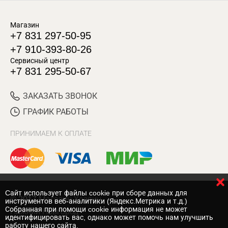
Магазин
+7 831 297-50-95
+7 910-393-80-26
Сервисный центр
+7 831 295-50-67
ЗАКАЗАТЬ ЗВОНОК
ГРАФИК РАБОТЫ
ПРИНИМАЕМ К ОПЛАТЕ
Cайт использует файлы cookie при сборе данных для
© 2017 Магазин Хозяин
инструментов веб-аналитики (Яндекс.Метрика и т.д.)
Собранная при помощи cookie информация не может
Нижний Новгород
идентифицировать вас, однако может помочь нам улучшить
работу нашего сайта.