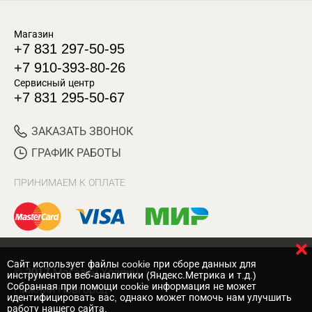
Магазин
+7 831 297-50-95
+7 910-393-80-26
Сервисный центр
+7 831 295-50-67
ЗАКАЗАТЬ ЗВОНОК
ГРАФИК РАБОТЫ
ПРИНИМАЕМ К ОПЛАТЕ
Cайт использует файлы cookie при сборе данных для
© 2017 Магазин Хозяин
инструментов веб-аналитики (Яндекс.Метрика и т.д.)
Собранная при помощи cookie информация не может
Нижний Новгород
идентифицировать вас, однако может помочь нам улучшить
работу нашего сайта.