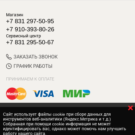
Магазин
+7 831 297-50-95
+7 910-393-80-26
Сервисный центр
+7 831 295-50-67
ЗАКАЗАТЬ ЗВОНОК
ГРАФИК РАБОТЫ
ПРИНИМАЕМ К ОПЛАТЕ
Cайт использует файлы cookie при сборе данных для
© 2017 Магазин Хозяин
инструментов веб-аналитики (Яндекс.Метрика и т.д.)
Собранная при помощи cookie информация не может
Нижний Новгород
идентифицировать вас, однако может помочь нам улучшить
работу нашего сайта.