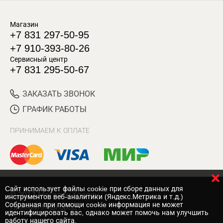
Магазин
+7 831 297-50-95
+7 910-393-80-26
Сервисный центр
+7 831 295-50-67
ЗАКАЗАТЬ ЗВОНОК
ГРАФИК РАБОТЫ
ПРИНИМАЕМ К ОПЛАТЕ
Cайт использует файлы cookie при сборе данных для
© 2017 Магазин Хозяин
инструментов веб-аналитики (Яндекс.Метрика и т.д.)
Собранная при помощи cookie информация не может
Нижний Новгород
идентифицировать вас, однако может помочь нам улучшить
работу нашего сайта.