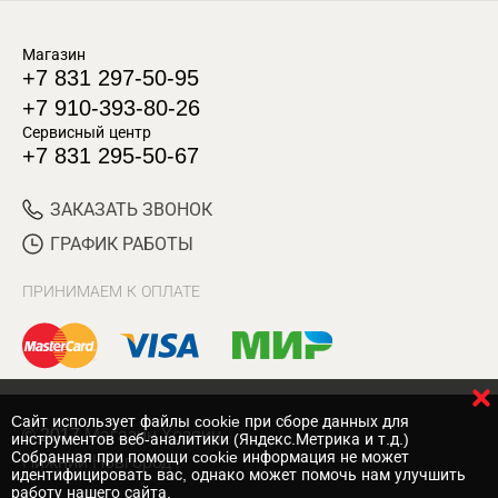
Магазин
+7 831 297-50-95
+7 910-393-80-26
Сервисный центр
+7 831 295-50-67
ЗАКАЗАТЬ ЗВОНОК
ГРАФИК РАБОТЫ
ПРИНИМАЕМ К ОПЛАТЕ
Cайт использует файлы cookie при сборе данных для
© 2017 Магазин Хозяин
инструментов веб-аналитики (Яндекс.Метрика и т.д.)
Собранная при помощи cookie информация не может
Нижний Новгород
идентифицировать вас, однако может помочь нам улучшить
работу нашего сайта.