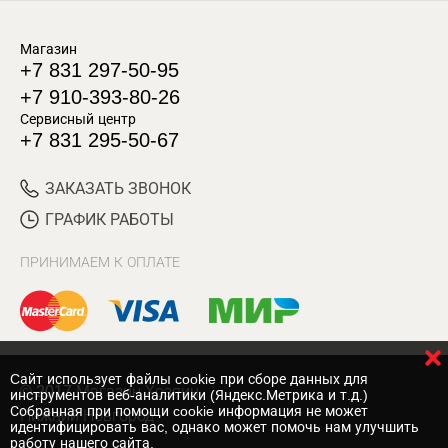
Магазин
+7 831 297-50-95
+7 910-393-80-26
Сервисный центр
+7 831 295-50-67
ЗАКАЗАТЬ ЗВОНОК
ГРАФИК РАБОТЫ
ПРИНИМАЕМ К ОПЛАТЕ
Cайт использует файлы cookie при сборе данных для
© 2017 Магазин Хозяин
инструментов веб-аналитики (Яндекс.Метрика и т.д.)
Собранная при помощи cookie информация не может
Нижний Новгород
идентифицировать вас, однако может помочь нам улучшить
работу нашего сайта.