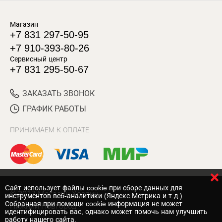
Магазин
+7 831 297-50-95
+7 910-393-80-26
Сервисный центр
+7 831 295-50-67
ЗАКАЗАТЬ ЗВОНОК
ГРАФИК РАБОТЫ
ПРИНИМАЕМ К ОПЛАТЕ
Cайт использует файлы cookie при сборе данных для
© 2017 Магазин Хозяин
инструментов веб-аналитики (Яндекс.Метрика и т.д.)
Собранная при помощи cookie информация не может
Нижний Новгород
идентифицировать вас, однако может помочь нам улучшить
работу нашего сайта.