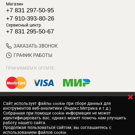
Магазин
+7 831 297-50-95
+7 910-393-80-26
Сервисный центр
+7 831 295-50-67
ЗАКАЗАТЬ ЗВОНОК
ГРАФИК РАБОТЫ
ПРИНИМАЕМ К ОПЛАТЕ
Cайт использует файлы cookie при сборе данных для
© 2017 Магазин Хозяин
инструментов веб-аналитики (Яндекс.Метрика и т.д.)
Собранная при помощи cookie информация не может
Нижний Новгород
идентифицировать вас, однако может помочь нам улучшить
работу нашего сайта.
Вебмеханика
— создание сайта
Продолжая пользоваться сайтом, вы соглашаетесь с
использованием файлов cookie.