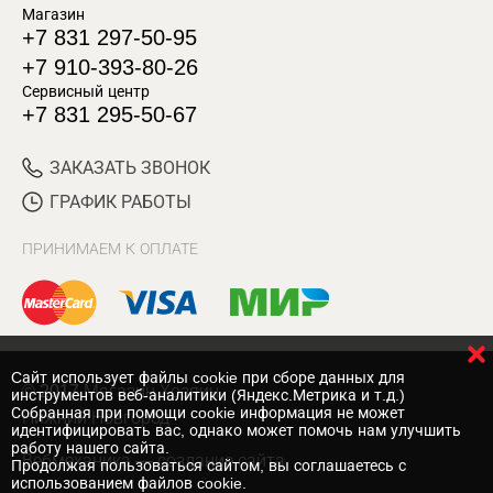
Магазин
+7 831 297-50-95
+7 910-393-80-26
Сервисный центр
+7 831 295-50-67
ЗАКАЗАТЬ ЗВОНОК
ГРАФИК РАБОТЫ
ПРИНИМАЕМ К ОПЛАТЕ
Cайт использует файлы cookie при сборе данных для
© 2017 Магазин Хозяин
инструментов веб-аналитики (Яндекс.Метрика и т.д.)
Собранная при помощи cookie информация не может
Нижний Новгород
идентифицировать вас, однако может помочь нам улучшить
работу нашего сайта.
Вебмеханика
— создание сайта
Продолжая пользоваться сайтом, вы соглашаетесь с
использованием файлов cookie.