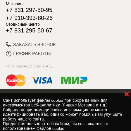
Магазин
+7 831 297-50-95
+7 910-393-80-26
Сервисный центр
+7 831 295-50-67
ЗАКАЗАТЬ ЗВОНОК
ГРАФИК РАБОТЫ
ПРИНИМАЕМ К ОПЛАТЕ
Cайт использует файлы cookie при сборе данных для
© 2017 Магазин Хозяин
инструментов веб-аналитики (Яндекс.Метрика и т.д.)
Собранная при помощи cookie информация не может
Нижний Новгород
идентифицировать вас, однако может помочь нам улучшить
работу нашего сайта.
Вебмеханика
— создание сайта
Продолжая пользоваться сайтом, вы соглашаетесь с
использованием файлов cookie.