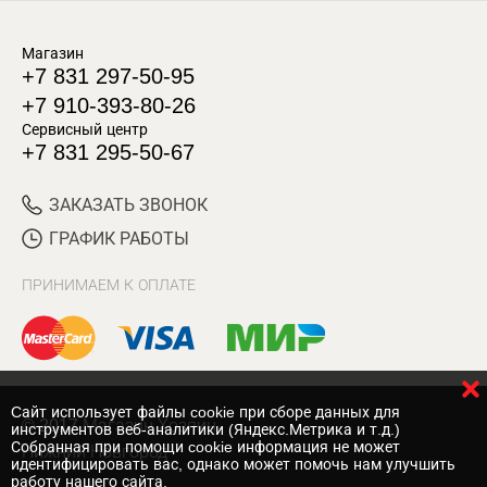
Магазин
+7 831 297-50-95
+7 910-393-80-26
Сервисный центр
+7 831 295-50-67
ЗАКАЗАТЬ ЗВОНОК
ГРАФИК РАБОТЫ
ПРИНИМАЕМ К ОПЛАТЕ
Cайт использует файлы cookie при сборе данных для
© 2017 Магазин Хозяин
инструментов веб-аналитики (Яндекс.Метрика и т.д.)
Собранная при помощи cookie информация не может
Нижний Новгород
идентифицировать вас, однако может помочь нам улучшить
работу нашего сайта.