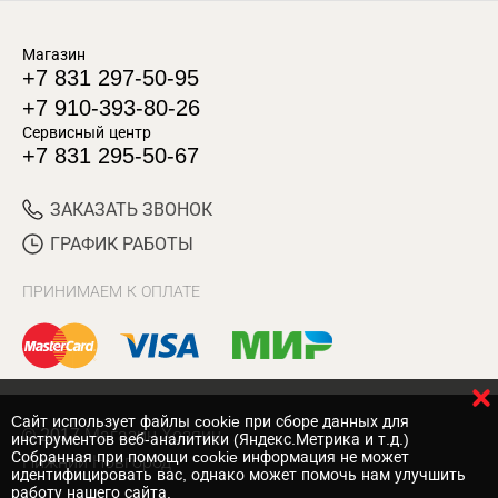
Магазин
+7 831 297-50-95
+7 910-393-80-26
Сервисный центр
+7 831 295-50-67
ЗАКАЗАТЬ ЗВОНОК
ГРАФИК РАБОТЫ
ПРИНИМАЕМ К ОПЛАТЕ
Cайт использует файлы cookie при сборе данных для
© 2017 Магазин Хозяин
инструментов веб-аналитики (Яндекс.Метрика и т.д.)
Собранная при помощи cookie информация не может
Нижний Новгород
идентифицировать вас, однако может помочь нам улучшить
работу нашего сайта.