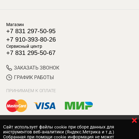
Магазин
+7 831 297-50-95
+7 910-393-80-26
Сервисный центр
+7 831 295-50-67
ЗАКАЗАТЬ ЗВОНОК
ГРАФИК РАБОТЫ
ПРИНИМАЕМ К ОПЛАТЕ
Cайт использует файлы cookie при сборе данных для
© 2017 Магазин Хозяин
инструментов веб-аналитики (Яндекс.Метрика и т.д.)
Собранная при помощи cookie информация не может
Нижний Новгород