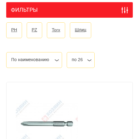
ФИЛЬТРЫ
PH
PZ
Torx
Шлиц
По наименованию
по 26