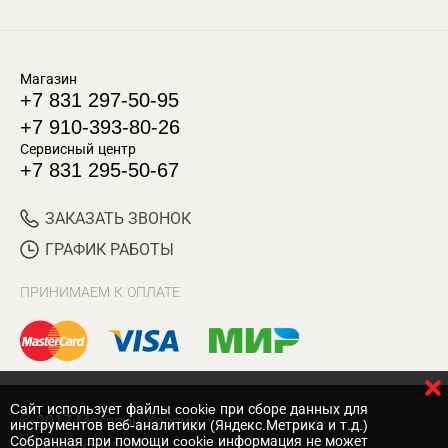
Магазин
+7 831 297-50-95
+7 910-393-80-26
Сервисный центр
+7 831 295-50-67
ЗАКАЗАТЬ ЗВОНОК
ГРАФИК РАБОТЫ
ПРИНИМАЕМ К ОПЛАТЕ
Cайт использует файлы cookie при сборе данных для
© 2017 Магазин Хозяин
инструментов веб-аналитики (Яндекс.Метрика и т.д.)
Собранная при помощи cookie информация не может
Нижний Новгород