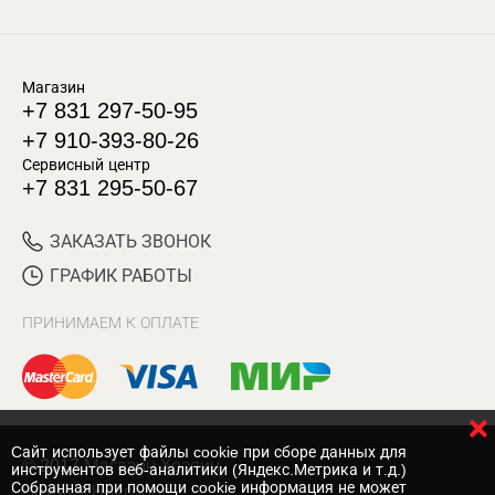
Магазин
+7 831 297-50-95
+7 910-393-80-26
Сервисный центр
+7 831 295-50-67
ЗАКАЗАТЬ ЗВОНОК
ГРАФИК РАБОТЫ
ПРИНИМАЕМ К ОПЛАТЕ
Cайт использует файлы cookie при сборе данных для
© 2017 Магазин Хозяин
инструментов веб-аналитики (Яндекс.Метрика и т.д.)
Собранная при помощи cookie информация не может
Нижний Новгород