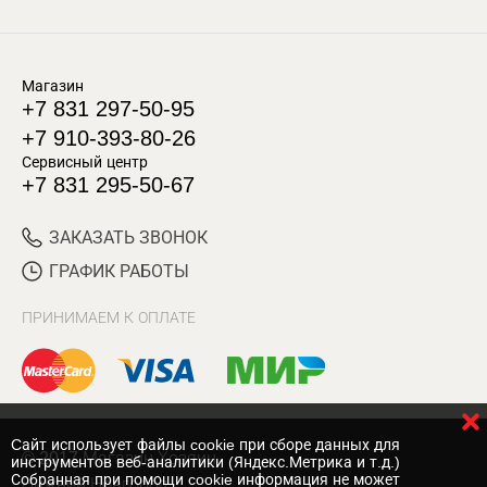
Магазин
+7 831 297-50-95
+7 910-393-80-26
Сервисный центр
+7 831 295-50-67
ЗАКАЗАТЬ ЗВОНОК
ГРАФИК РАБОТЫ
ПРИНИМАЕМ К ОПЛАТЕ
Cайт использует файлы cookie при сборе данных для
© 2017 Магазин Хозяин
инструментов веб-аналитики (Яндекс.Метрика и т.д.)
Собранная при помощи cookie информация не может
Нижний Новгород