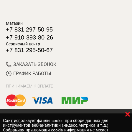
Магазин
+7 831 297-50-95
+7 910-393-80-26
Сервисный центр
+7 831 295-50-67
ЗАКАЗАТЬ ЗВОНОК
ГРАФИК РАБОТЫ
ПРИНИМАЕМ К ОПЛАТЕ
Cайт использует файлы cookie при сборе данных для
© 2017 Магазин Хозяин
инструментов веб-аналитики (Яндекс.Метрика и т.д.)
Собранная при помощи cookie информация не может
Нижний Новгород