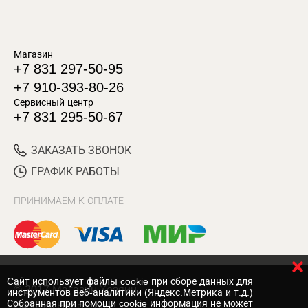
Магазин
+7 831 297-50-95
+7 910-393-80-26
Сервисный центр
+7 831 295-50-67
ЗАКАЗАТЬ ЗВОНОК
ГРАФИК РАБОТЫ
ПРИНИМАЕМ К ОПЛАТЕ
Cайт использует файлы cookie при сборе данных для
© 2017 Магазин Хозяин
инструментов веб-аналитики (Яндекс.Метрика и т.д.)
Собранная при помощи cookie информация не может
Нижний Новгород