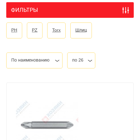
ФИЛЬТРЫ
PH
PZ
Torx
Шлиц
По наименованию
по 26