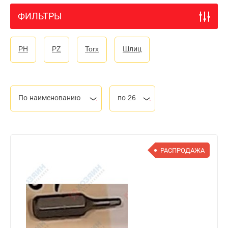
ФИЛЬТРЫ
PH
PZ
Torx
Шлиц
По наименованию
по 26
РАСПРОДАЖА