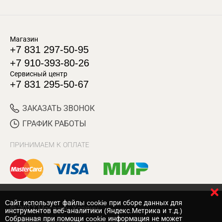
Магазин
+7 831 297-50-95
+7 910-393-80-26
Сервисный центр
+7 831 295-50-67
ЗАКАЗАТЬ ЗВОНОК
ГРАФИК РАБОТЫ
ПРИНИМАЕМ К ОПЛАТЕ
Cайт использует файлы cookie при сборе данных для
© 2017 Магазин Хозяин
инструментов веб-аналитики (Яндекс.Метрика и т.д.)
Собранная при помощи cookie информация не может
Нижний Новгород