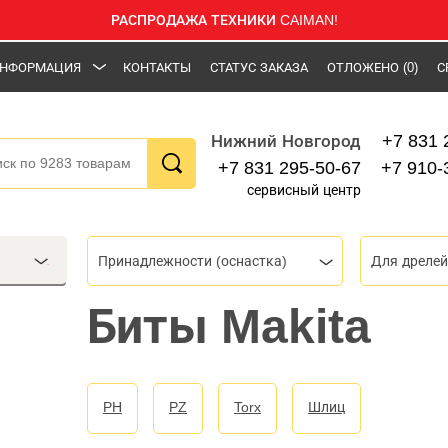
РАСПРОДАЖА ТЕХНИКИ CAIMAN!
НФОРМАЦИЯ
КОНТАКТЫ
СТАТУС ЗАКАЗА
ОТЛОЖЕНО
(0)
С
+7 831 
Нижний Новгород
+7 831 295-50-67
+7 910-
сервисный центр
Принадлежности (оснастка)
Для дрелей
Биты Makita
PH
PZ
Torx
Шлиц