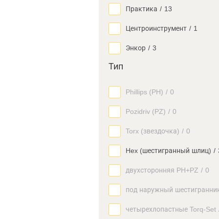
Практика
/
13
Центроинструмент
/
1
Энкор
/
3
Тип
Phillips (PH)
/
0
Pozidriv (PZ)
/
0
Torx (звездочка)
/
0
Hex (шестигранный шлиц)
/
двухсторонняя PH+PZ
/
0
под наружный шестигранни
четырехлопастные Torq-Set