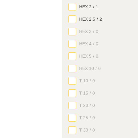
HEX 2
/
1
HEX 2.5
/
2
HEX 3
/
0
HEX 4
/
0
HEX 5
/
0
HEX 10
/
0
T 10
/
0
T 15
/
0
T 20
/
0
T 25
/
0
T 30
/
0