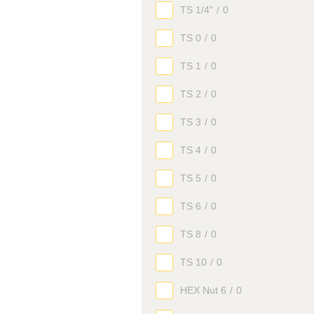
TS 1/4"
/
0
TS 0
/
0
TS 1
/
0
TS 2
/
0
TS 3
/
0
TS 4
/
0
TS 5
/
0
TS 6
/
0
TS 8
/
0
TS 10
/
0
HEX Nut 6
/
0