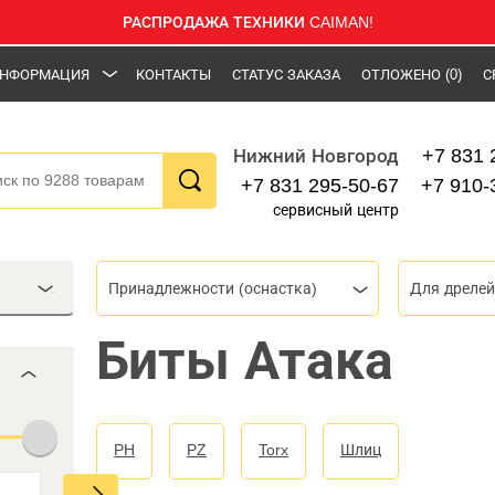
РАСПРОДАЖА ТЕХНИКИ CAIMAN!
НФОРМАЦИЯ
КОНТАКТЫ
СТАТУС ЗАКАЗА
ОТЛОЖЕНО
(0)
С
+7 831 
Нижний Новгород
+7 831 295-50-67
+7 910-
сервисный центр
Принадлежности (оснастка)
Для дрелей
Биты Атака
PH
PZ
Torx
Шлиц