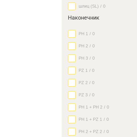
шлиц (SL)
/
0
Наконечник
PH 1
/
0
PH 2
/
0
PH 3
/
0
PZ 1
/
0
PZ 2
/
0
PZ 3
/
0
PH 1 + PH 2
/
0
PH 1 + PZ 1
/
0
PH 2 + PZ 2
/
0