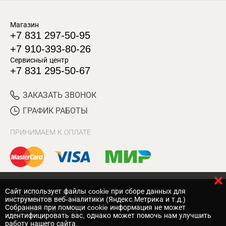
Магазин
+7 831 297-50-95
+7 910-393-80-26
Сервисный центр
+7 831 295-50-67
ЗАКАЗАТЬ ЗВОНОК
ГРАФИК РАБОТЫ
ПРИНИМАЕМ К ОПЛАТЕ
Cайт использует файлы cookie при сборе данных для
© 2017 Магазин Хозяин
инструментов веб-аналитики (Яндекс.Метрика и т.д.)
Собранная при помощи cookie информация не может
Нижний Новгород
идентифицировать вас, однако может помочь нам улучшить
работу нашего сайта.