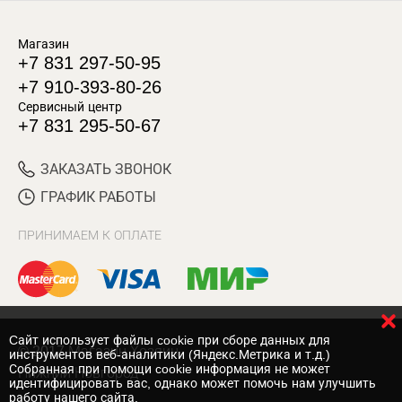
Магазин
+7 831 297-50-95
+7 910-393-80-26
Сервисный центр
+7 831 295-50-67
ЗАКАЗАТЬ ЗВОНОК
ГРАФИК РАБОТЫ
ПРИНИМАЕМ К ОПЛАТЕ
Cайт использует файлы cookie при сборе данных для
© 2017 Магазин Хозяин
инструментов веб-аналитики (Яндекс.Метрика и т.д.)
Собранная при помощи cookie информация не может
Нижний Новгород
идентифицировать вас, однако может помочь нам улучшить
работу нашего сайта.