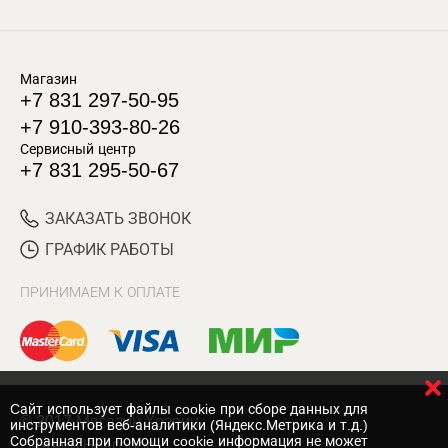
Магазин
+7 831 297-50-95
+7 910-393-80-26
Сервисный центр
+7 831 295-50-67
ЗАКАЗАТЬ ЗВОНОК
ГРАФИК РАБОТЫ
ПРИНИМАЕМ К ОПЛАТЕ
Cайт использует файлы cookie при сборе данных для
© 2017 Магазин Хозяин
инструментов веб-аналитики (Яндекс.Метрика и т.д.)
Собранная при помощи cookie информация не может
Нижний Новгород