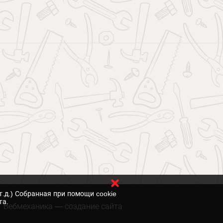
т.д.) Собранная при помощи cookie
та.
Вебмеханика
— создание сайта