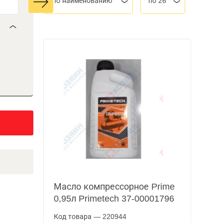
По наименованию
по 26
Масло компрессорное Prime
0,95л Primetech 37-00001796
Код товара — 220944