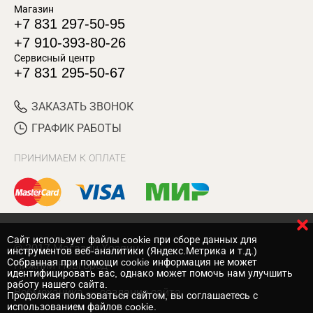
Магазин
+7 831 297-50-95
+7 910-393-80-26
Сервисный центр
+7 831 295-50-67
ЗАКАЗАТЬ ЗВОНОК
ГРАФИК РАБОТЫ
ПРИНИМАЕМ К ОПЛАТЕ
Cайт использует файлы cookie при сборе данных для
© 2017 Магазин Хозяин
инструментов веб-аналитики (Яндекс.Метрика и т.д.)
Собранная при помощи cookie информация не может
Нижний Новгород
идентифицировать вас, однако может помочь нам улучшить
работу нашего сайта.
Вебмеханика
— создание сайта
Продолжая пользоваться сайтом, вы соглашаетесь с
использованием файлов cookie.