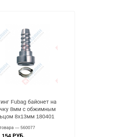
инг Fubag байонет на
чку 8мм с обжимным
ьцом 8x13мм 180401
товара — 560077
154 РУБ.
А