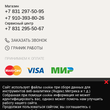
Магазин
+7 831 297-50-95
+7 910-393-80-26
Сервисный центр
+7 831 295-50-67
ЗАКАЗАТЬ ЗВОНОК
ГРАФИК РАБОТЫ
ПРИНИМАЕМ К ОПЛАТЕ
Cайт использует файлы cookie при сборе данных для
© 2017 Магазин Хозяин
инструментов веб-аналитики (Яндекс.Метрика и т.д.)
Собранная при помощи cookie информация не может
Нижний Новгород
идентифицировать вас, однако может помочь нам улучшить
работу нашего сайта.
Вебмеханика
— создание сайта
Продолжая пользоваться сайтом, вы соглашаетесь с