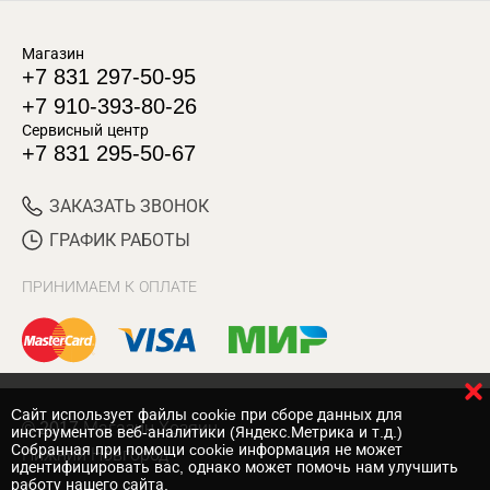
Магазин
+7 831 297-50-95
+7 910-393-80-26
Сервисный центр
+7 831 295-50-67
ЗАКАЗАТЬ ЗВОНОК
ГРАФИК РАБОТЫ
ПРИНИМАЕМ К ОПЛАТЕ
Cайт использует файлы cookie при сборе данных для
© 2017 Магазин Хозяин
инструментов веб-аналитики (Яндекс.Метрика и т.д.)
Собранная при помощи cookie информация не может
Нижний Новгород
идентифицировать вас, однако может помочь нам улучшить
работу нашего сайта.