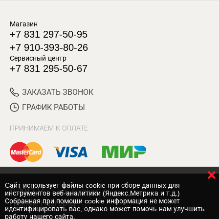
Магазин
+7 831 297-50-95
+7 910-393-80-26
Сервисный центр
+7 831 295-50-67
ЗАКАЗАТЬ ЗВОНОК
ГРАФИК РАБОТЫ
ПРИНИМАЕМ К ОПЛАТЕ
Cайт использует файлы cookie при сборе данных для
© 2017 Магазин Хозяин
инструментов веб-аналитики (Яндекс.Метрика и т.д.)
Собранная при помощи cookie информация не может
Нижний Новгород
идентифицировать вас, однако может помочь нам улучшить
работу нашего сайта.