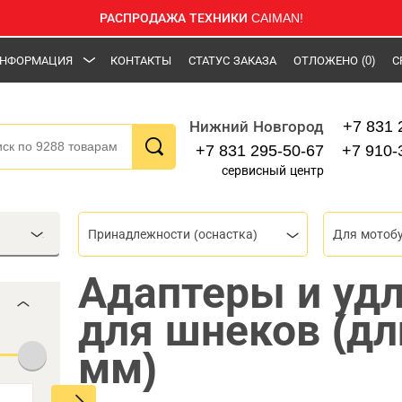
РАСПРОДАЖА ТЕХНИКИ CAIMAN!
НФОРМАЦИЯ
КОНТАКТЫ
СТАТУС ЗАКАЗА
ОТЛОЖЕНО
(0)
С
+7 831 
Нижний Новгород
+7 831 295-50-67
+7 910-
сервисный центр
Принадлежности (оснастка)
Для мотоб
Адаптеры и уд
для шнеков (дл
мм)