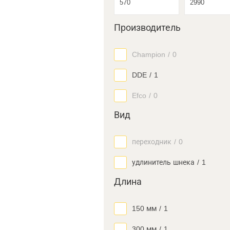
Производитель
Champion
/
0
DDE
/
1
Efco
/
0
Вид
переходник
/
0
удлинитель шнека
/
1
Длина
150 мм
/
1
300 мм
/
1