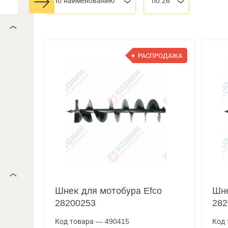
По наименованию
по 26
РАСПРОДАЖА
Шнек для мотобура Efco
Шне
28200253
282
Код товара — 490415
Код 