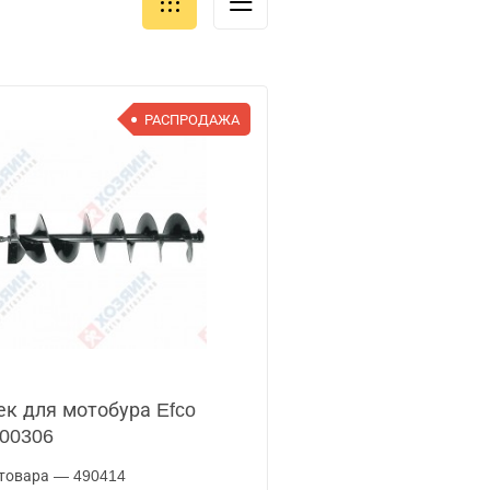
РАСПРОДАЖА
к для мотобура Efco
00306
товара — 490414