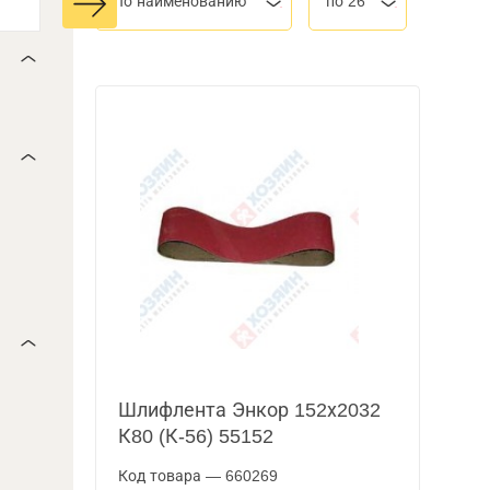
По наименованию
по 26
Шлифлента Энкор 152х2032
К80 (К-56) 55152
Код товара — 660269