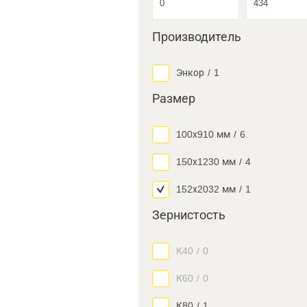
Производитель
Энкор
/
1
Размер
100х910 мм
/
6
150х1230 мм
/
4
152х2032 мм
/
1
Зернистость
К40
/
0
К60
/
0
К80
/
1