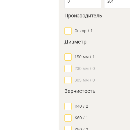
Производитель
Энкор
/
1
Диаметр
150 мм
/
1
230 мм
/
0
305 мм
/
0
Зернистость
К40
/
2
К60
/
1
К80
/
2