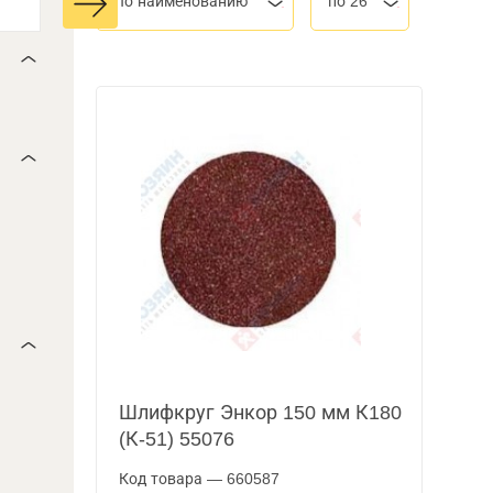
По наименованию
по 26
Шлифкруг Энкор 150 мм К180
(К-51) 55076
Код товара — 660587