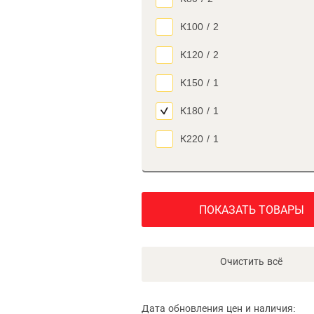
К100
/
2
К120
/
2
К150
/
1
К180
/
1
К220
/
1
ПОКАЗАТЬ ТОВАРЫ
Очистить всё
Дата обновления цен и наличия: