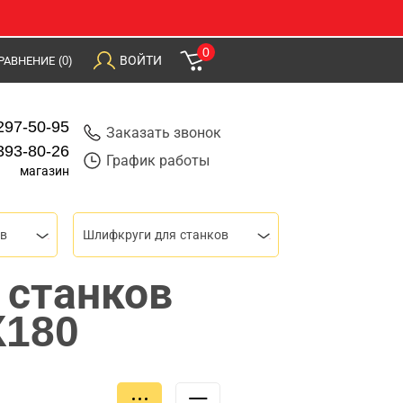
0
ВОЙТИ
РАВНЕНИЕ
(0)
297-50-95
Заказать звонок
393-80-26
График работы
магазин
ов
Шлифкруги для станков
 станков
К180